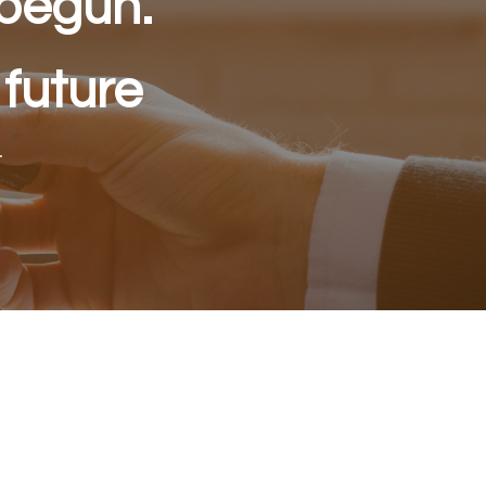
 begun.
 future
.