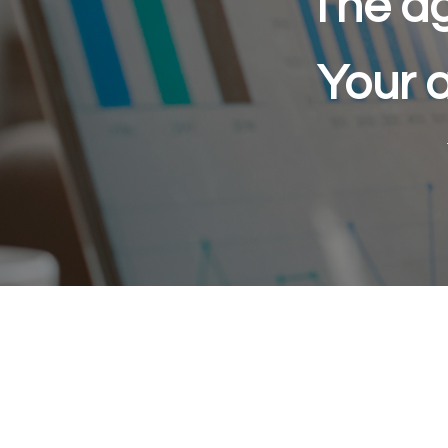
The ag
Your a